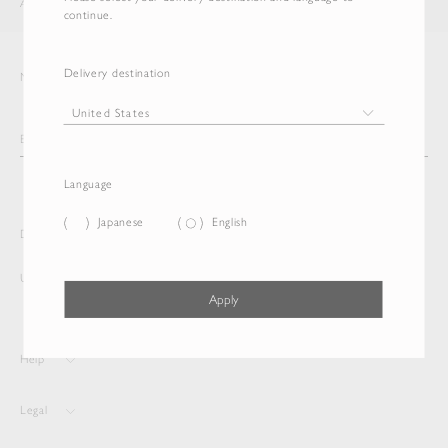
AURALEE
ITEM
continue.
Delivery destination
Newsletter
Language
Japanese
English
Delivery destination and Language
United States
English
Apply
Help
Legal