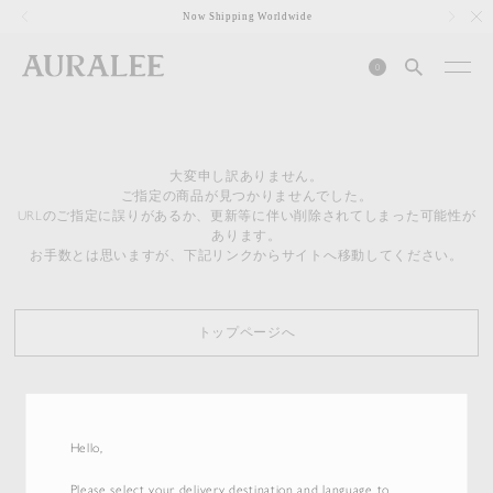
1
Now Shipping Worldwide
0
大変申し訳ありません。
ご指定の商品が見つかりませんでした。
URLのご指定に誤りがあるか、更新等に伴い削除されてしまった可能性が
あります。
お手数とは思いますが、下記リンクからサイトへ移動してください。
トップページへ
Hello,
Please select your delivery destination and language to