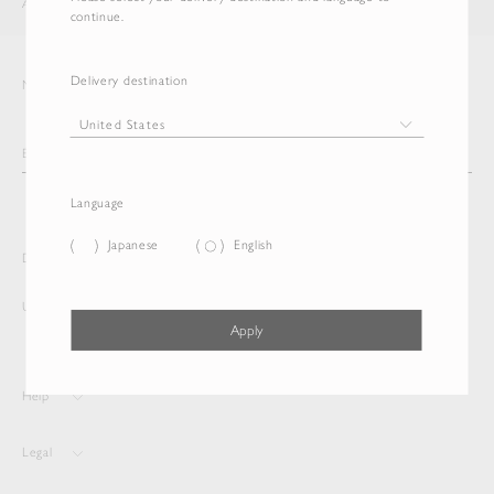
AURALEE
ITEM
continue.
Delivery destination
Newsletter
Language
Japanese
English
Delivery destination and Language
United States
English
Apply
Help
Legal