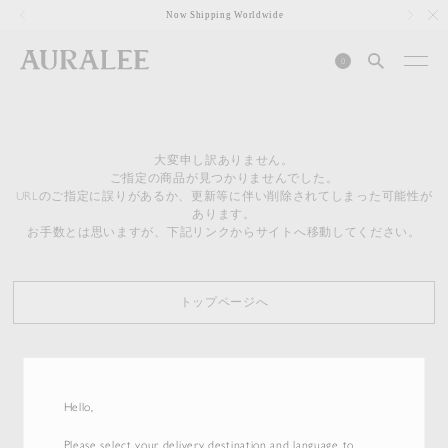
1
Now Shipping Worldwide
0
大変申し訳ありません。
ご指定の商品が見つかりませんでした。
URLのご指定に誤りがあるか、更新等に伴い削除されてしまった可能性が
あります。
お手数とは思いますが、下記リンクからサイトへ移動してください。
トップページへ
Hello,
Please select your delivery destination and language to