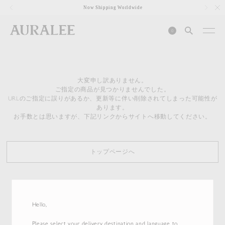
1
Now Shipping Worldwide
0
大変申し訳ありません。
ご指定の商品が見つかりませんでした。
URLのご指定に誤りがあるか、更新等に伴い削除されてしまった可能性が
あります。
お手数とは思いますが、下記リンクからサイトへ移動してください。
トップページへ
Hello,
Please select your delivery destination and language to