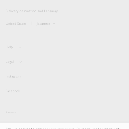
Delivery destination and Language
United States
Japanese
Help
Legal
Instagram
Facebook
© Auralee
We use cookies to enhance your experience. By continuing to visit this site,