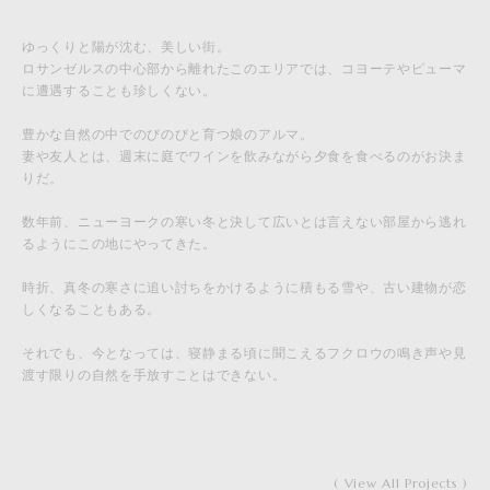
ゆっくりと陽が沈む、美しい街。
ロサンゼルスの中心部から離れたこのエリアでは、コヨーテやピューマ
に遭遇することも珍しくない。
豊かな自然の中でのびのびと育つ娘のアルマ。
妻や友人とは、週末に庭でワインを飲みながら夕食を食べるのがお決ま
りだ。
数年前、ニューヨークの寒い冬と決して広いとは言えない部屋から逃れ
るようにこの地にやってきた。
時折、真冬の寒さに追い討ちをかけるように積もる雪や、古い建物が恋
しくなることもある。
それでも、今となっては、寝静まる頃に聞こえるフクロウの鳴き声や見
渡す限りの自然を手放すことはできない。
( View All Projects )