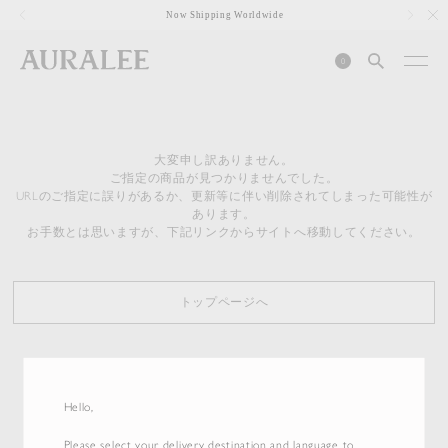
1
Now Shipping Worldwide
0
大変申し訳ありません。
ご指定の商品が見つかりませんでした。
URLのご指定に誤りがあるか、更新等に伴い削除されてしまった可能性が
あります。
お手数とは思いますが、下記リンクからサイトへ移動してください。
トップページへ
Hello,
Please select your delivery destination and language to