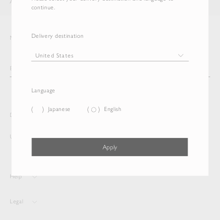
AURALEE
ITEM
continue.
Delivery destination
Newsletter
Language
Japanese
English
Delivery destination and Language
United States
English
Apply
Help
Legal