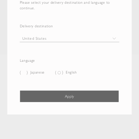
Please select your delivery destination and language to
continue.
Delivery destination
Language
Japanese
English
Apply