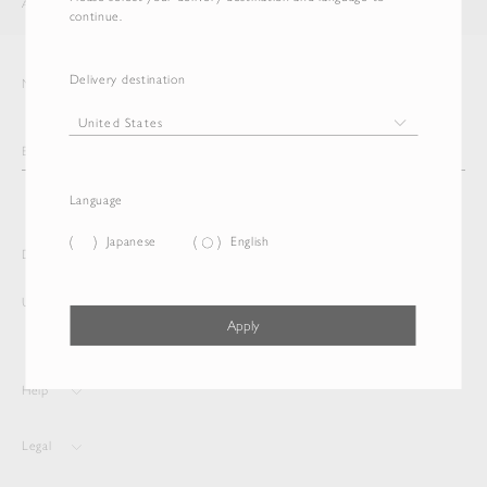
AURALEE
ITEM
continue.
Delivery destination
Newsletter
Language
Japanese
English
Delivery destination and Language
United States
English
Apply
Help
Legal