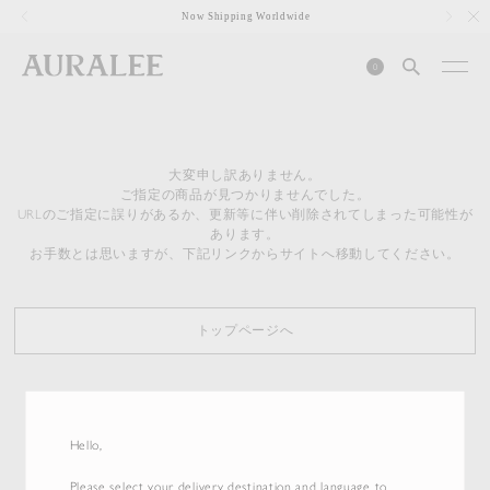
1
Now Shipping Worldwide
0
大変申し訳ありません。
ご指定の商品が見つかりませんでした。
URLのご指定に誤りがあるか、更新等に伴い削除されてしまった可能性が
あります。
お手数とは思いますが、下記リンクからサイトへ移動してください。
トップページへ
Hello,
Please select your delivery destination and language to