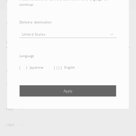
AURALEE
ITEM
continue.
Delivery destination
Newsletter
Language
Japanese
English
Delivery destination and Language
United States
English
Apply
Help
Legal