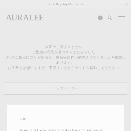
1
Now Shipping Worldwide
0
大変申し訳ありません。
ご指定の商品が見つかりませんでした。
URLのご指定に誤りがあるか、更新等に伴い削除されてしまった可能性が
あります。
お手数とは思いますが、下記リンクからサイトへ移動してください。
トップページへ
Hello,
Please select your delivery destination and language to