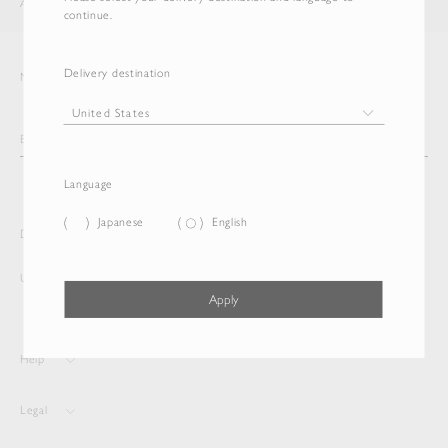
AURALEE
ITEM
continue.
Delivery destination
Newsletter
Language
Japanese
English
Delivery destination and Language
United States
English
Apply
Help
Legal