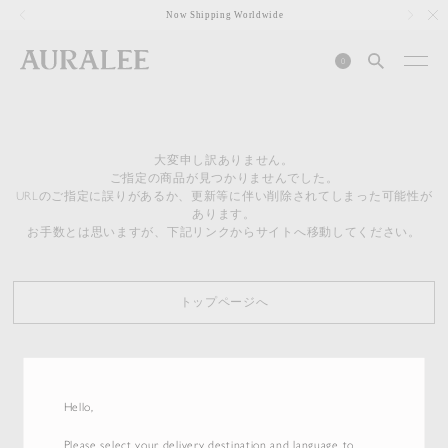
1
Now Shipping Worldwide
0
大変申し訳ありません。
ご指定の商品が見つかりませんでした。
URLのご指定に誤りがあるか、更新等に伴い削除されてしまった可能性が
あります。
お手数とは思いますが、下記リンクからサイトへ移動してください。
トップページへ
Hello,
Please select your delivery destination and language to