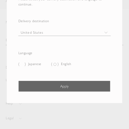
AURALEE
ITEM
continue.
Delivery destination
Newsletter
Language
Japanese
English
Delivery destination and Language
United States
English
Apply
Help
Legal