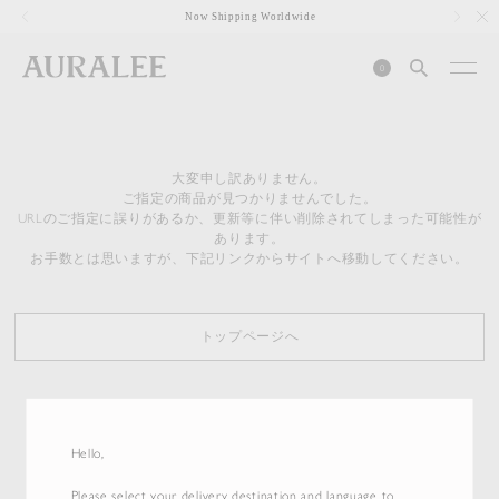
1
Now Shipping Worldwide
0
大変申し訳ありません。
ご指定の商品が見つかりませんでした。
URLのご指定に誤りがあるか、更新等に伴い削除されてしまった可能性が
あります。
お手数とは思いますが、下記リンクからサイトへ移動してください。
トップページへ
Hello,
Please select your delivery destination and language to