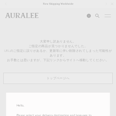
1
Now Shipping Worldwide
0
大変申し訳ありません。
ご指定の商品が見つかりませんでした。
URLのご指定に誤りがあるか、更新等に伴い削除されてしまった可能性が
あります。
お手数とは思いますが、下記リンクからサイトへ移動してください。
トップページへ
Hello,
Please select your delivery destination and language to