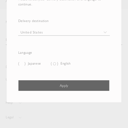
AURALEE
ITEM
continue.
Delivery destination
Newsletter
Language
Japanese
English
Delivery destination and Language
United States
English
Apply
Help
Legal