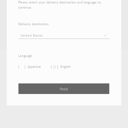
Please select your delivery destination and language to
continue.
Delivery destination
Language
Japanese
English
Apply