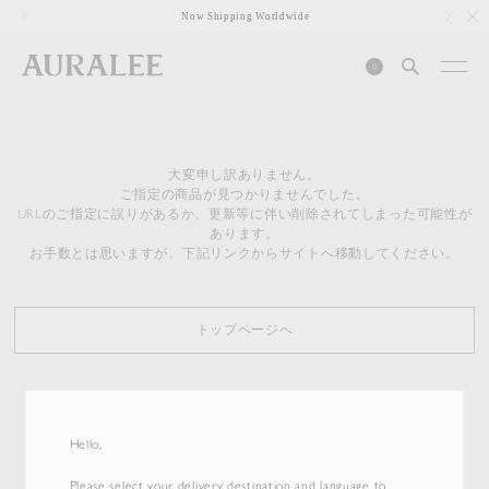
1
Now Shipping Worldwide
0
大変申し訳ありません。
ご指定の商品が見つかりませんでした。
URLのご指定に誤りがあるか、更新等に伴い削除されてしまった可能性が
あります。
お手数とは思いますが、下記リンクからサイトへ移動してください。
トップページへ
Hello,
Please select your delivery destination and language to