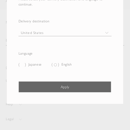
AURALEE
ITEM
continue.
Delivery destination
Newsletter
Language
Japanese
English
Delivery destination and Language
United States
English
Apply
Help
Legal