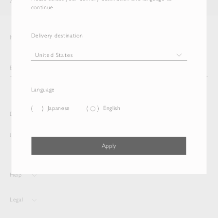
AURALEE
ITEM
continue.
Delivery destination
Newsletter
Language
Japanese
English
Delivery destination and Language
United States
English
Apply
Help
Legal