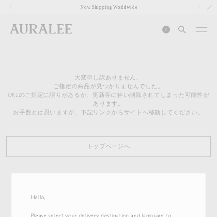
1
Now Shipping Worldwide
0
大変申し訳ありません。
ご指定の商品が見つかりませんでした。
URLのご指定に誤りがあるか、更新等に伴い削除されてしまった可能性が
あります。
お手数とは思いますが、下記リンクからサイトへ移動してください。
トップページへ
Hello,
Please select your delivery destination and language to