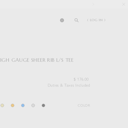
( LOG IN )
0
IGH GAUGE SHEER RIB L/S TEE
$
176.00
Duties & Taxes Included
COLOR