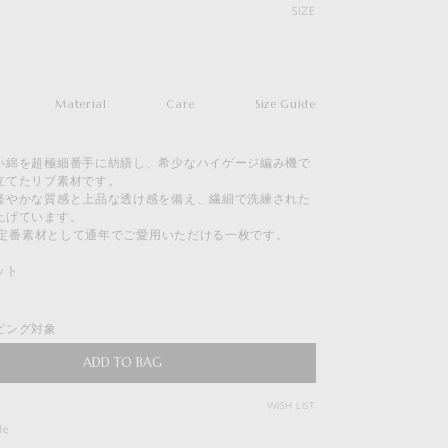
SIZE
Material
Care
Size Guide
い綿を超極細番手に紡績し、希少なハイゲージ編み機で
立てたリブ素材です。
軽やかな質感と上品な透け感を備え、繊細で洗練された
上げています。
Eの定番素材として通年でご愛用いただける一枚です。
SUPER HIGH GAUGE SHEER RIB
ット
L/S TEE
$
176.00
ピング対象
Duties & Taxes Included
ADD TO BAG
WISH LIST
( View Bag )
de