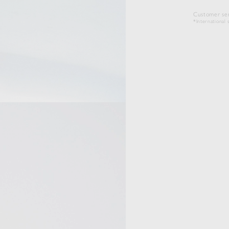
Customer ser
*International s