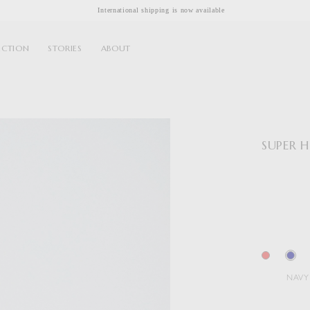
International shipping is now available
ECTION
STORIES
ABOUT
SUPER H
NAVY