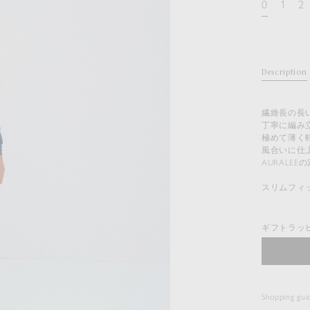
0
1
2
Description
繊維長の長
丁寧に編み
極めて薄く
風合いに仕
AURALE
スリムフィ
ギフトラッ
Shopping gui