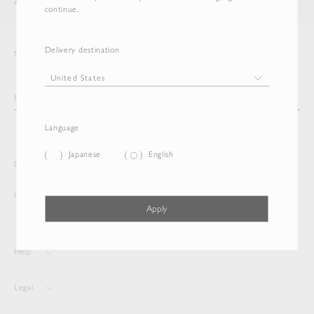
AURALEE
ITEM
continue.
Delivery destination
Newsletter
Language
Japanese
English
Delivery destination and Language
United States
Japanese
Apply
Help
Legal