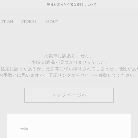
弊社を装った不審な連絡について
ECTION
STORIES
ABOUT
大変申し訳ありません。
ご指定の商品が見つかりませんでした。
のご指定に誤りがあるか、更新等に伴い削除されてしまった可能性があ
お手数とは思いますが、下記リンクからサイトへ移動してください
トップページへ
Hello,