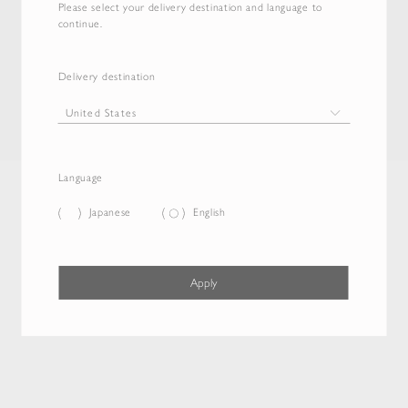
Please select your delivery destination and language to
continue.
Delivery destination
Language
Japanese
English
Apply