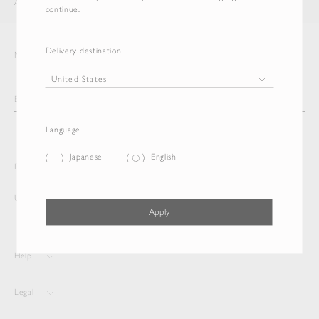
AURALEE
ITEM
continue.
Delivery destination
Newsletter
Language
Japanese
English
Delivery destination and Language
United States
Japanese
Apply
Help
Legal