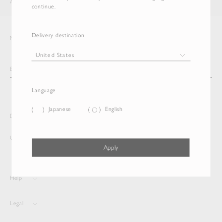
AURALEE
ITEM
continue.
Delivery destination
Newsletter
Language
Japanese
English
Delivery destination and Language
United States
Japanese
Apply
Help
Legal