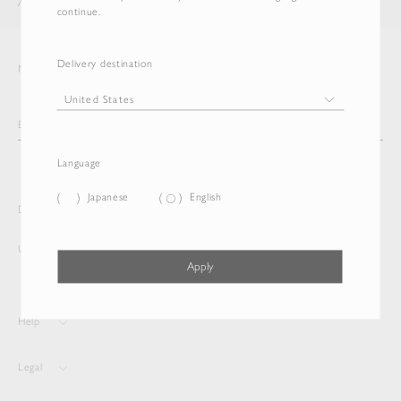
AURALEE
ITEM
continue.
Delivery destination
Newsletter
Language
Japanese
English
Delivery destination and Language
United States
Japanese
Apply
Help
Legal