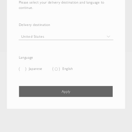
Please select your delivery destination and language to
continue.
Delivery destination
Language
Japanese
English
Apply