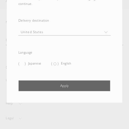
AURALEE
ITEM
continue.
Delivery destination
Newsletter
Language
Japanese
English
Delivery destination and Language
United States
Japanese
Apply
Help
Legal