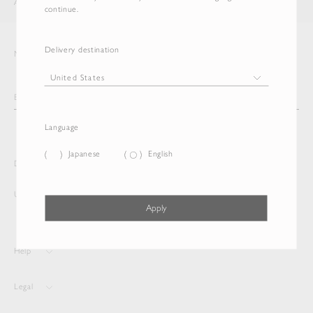
AURALEE
ITEM
continue.
Delivery destination
Newsletter
Language
Japanese
English
Delivery destination and Language
United States
Japanese
Apply
Help
Legal