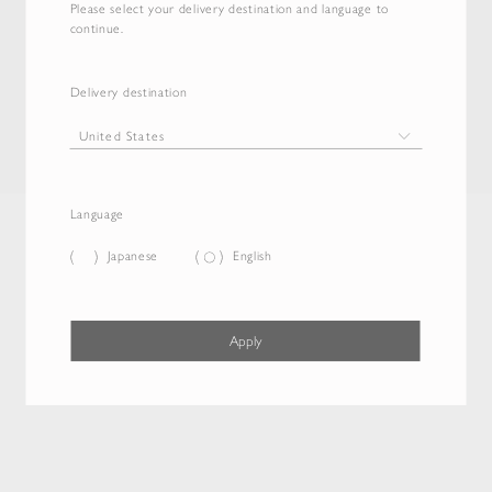
Please select your delivery destination and language to
continue.
Delivery destination
Language
Japanese
English
Apply