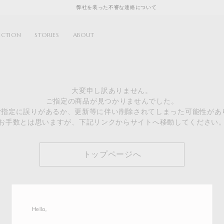
弊社を装った不審な連絡について
ECTION
STORIES
ABOUT
大変申し訳ありません。
ご指定の商品が見つかりませんでした。
のご指定に誤りがあるか、更新等に伴い削除されてしまった可能性があ
お手数とは思いますが、下記リンクからサイトへ移動してください
トップページへ
Hello,