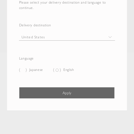
Please select your delivery destination and language to
continue.
Delivery destination
Language
Japanese
English
Apply