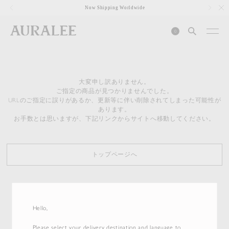
1
Now Shipping Worldwide
0
大変申し訳ありません。
ご指定の商品が見つかりませんでした。
URLのご指定に誤りがあるか、更新等に伴い削除されてしまった可能性が
あります。
お手数とは思いますが、下記リンクからサイトへ移動してください。
トップページへ
Hello,
Please select your delivery destination and language to