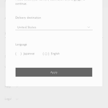
AURALEE
ITEM
continue.
Delivery destination
Newsletter
Language
Japanese
English
Delivery destination and Language
United States
English
Apply
Help
Legal