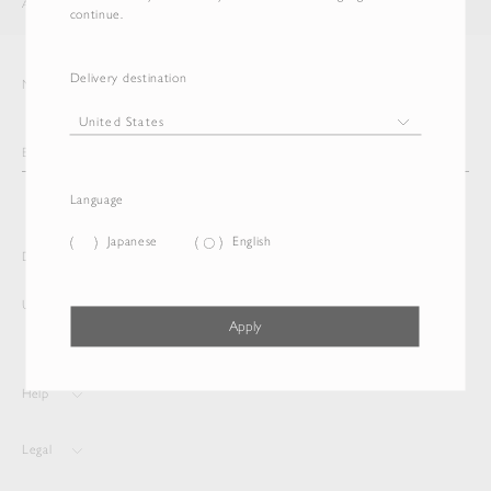
AURALEE
ITEM
continue.
Delivery destination
Newsletter
Language
Japanese
English
Delivery destination and Language
United States
Japanese
Apply
Help
Legal