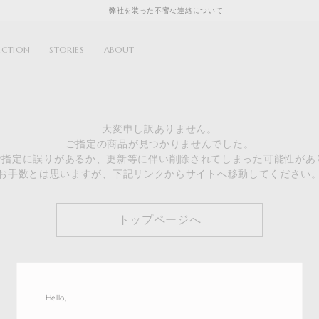
弊社を装った不審な連絡について
ECTION
STORIES
ABOUT
大変申し訳ありません。
ご指定の商品が見つかりませんでした。
のご指定に誤りがあるか、更新等に伴い削除されてしまった可能性があ
お手数とは思いますが、下記リンクからサイトへ移動してください
トップページへ
Hello,