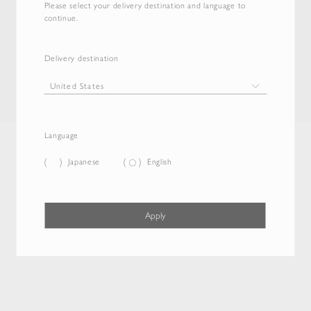
Please select your delivery destination and language to
continue.
Delivery destination
Language
Japanese
English
Apply