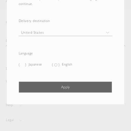
AURALEE
ITEM
continue.
Delivery destination
Newsletter
Language
Japanese
English
Delivery destination and Language
United States
Japanese
Apply
Help
Legal