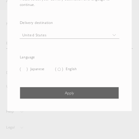
AURALEE
ITEM
continue.
Delivery destination
Newsletter
Language
Japanese
English
Delivery destination and Language
United States
English
Apply
Help
Legal