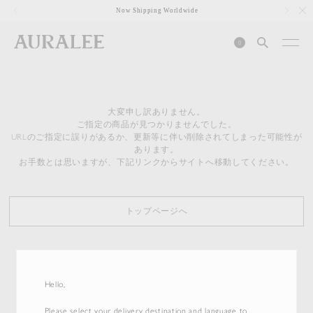
1
Now Shipping Worldwide
0
大変申し訳ありません。
ご指定の商品が見つかりませんでした。
URLのご指定に誤りがあるか、更新等に伴い削除されてしまった可能性が
あります。
お手数とは思いますが、下記リンクからサイトへ移動してください。
トップページへ
Hello,
Please select your delivery destination and language to