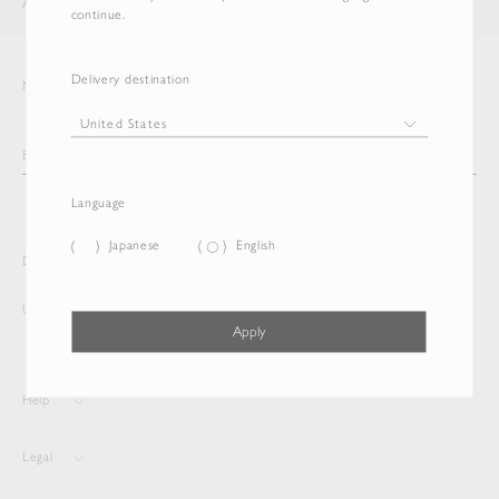
AURALEE
ITEM
continue.
Delivery destination
Newsletter
Language
Japanese
English
Delivery destination and Language
United States
Japanese
Apply
Help
Legal