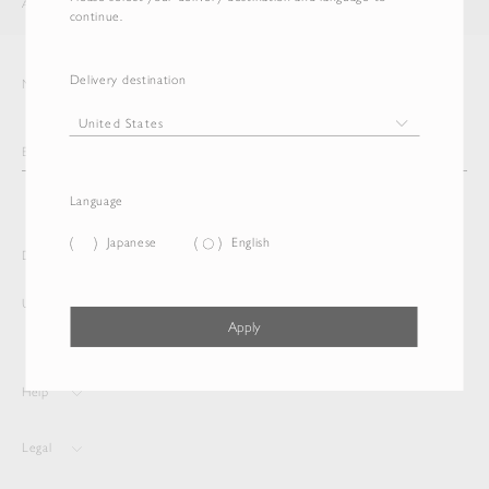
AURALEE
ITEM
continue.
Delivery destination
Newsletter
Language
Japanese
English
Delivery destination and Language
United States
English
Apply
Help
Legal