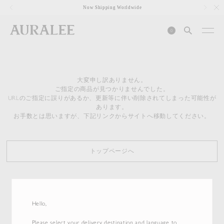
1
Now Shipping Worldwide
0
大変申し訳ありません。
ご指定の商品が見つかりませんでした。
URLのご指定に誤りがあるか、更新等に伴い削除されてしまった可能性が
あります。
お手数とは思いますが、下記リンクからサイトへ移動してください。
トップページへ
Hello,
Please select your delivery destination and language to