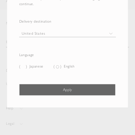
AURALEE
ITEM
continue.
Delivery destination
Newsletter
Language
Japanese
English
Delivery destination and Language
United States
Japanese
Apply
Help
Legal