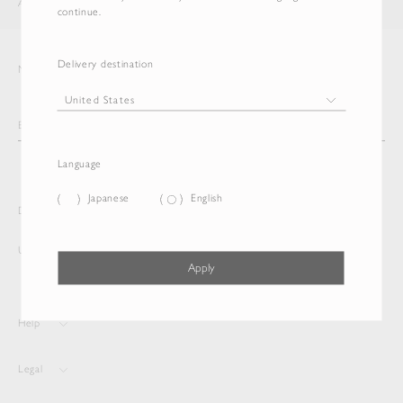
AURALEE
ITEM
continue.
Delivery destination
Newsletter
Language
Japanese
English
Delivery destination and Language
United States
Japanese
Apply
Help
Legal