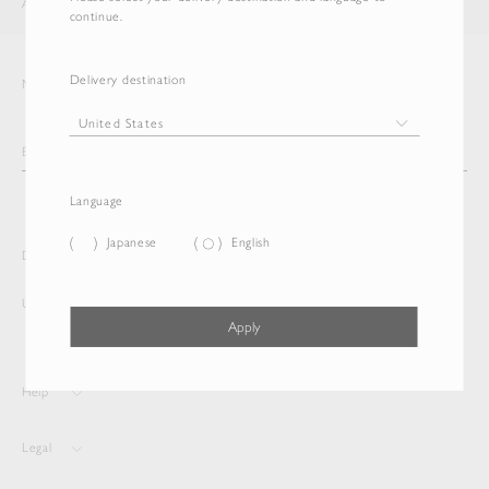
AURALEE
ITEM
continue.
Delivery destination
Newsletter
Language
Japanese
English
Delivery destination and Language
United States
English
Apply
Help
Legal