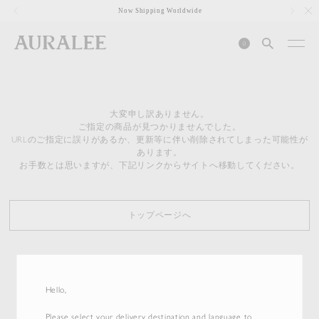
1
Now Shipping Worldwide
0
大変申し訳ありません。
ご指定の商品が見つかりませんでした。
URLのご指定に誤りがあるか、更新等に伴い削除されてしまった可能性が
あります。
お手数とは思いますが、下記リンクからサイトへ移動してください。
トップページへ
Hello,
Please select your delivery destination and language to