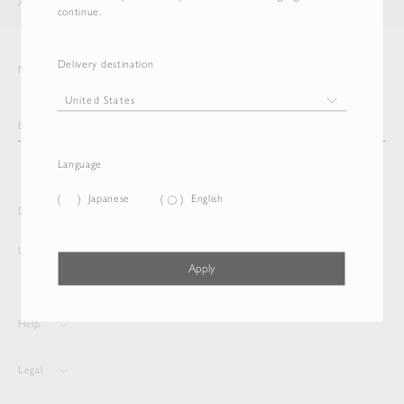
AURALEE
ITEM
continue.
Delivery destination
Newsletter
Language
Japanese
English
Delivery destination and Language
United States
Japanese
Apply
Help
Legal