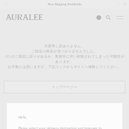
1
Now Shipping Worldwide
0
大変申し訳ありません。
ご指定の商品が見つかりませんでした。
URLのご指定に誤りがあるか、更新等に伴い削除されてしまった可能性が
あります。
お手数とは思いますが、下記リンクからサイトへ移動してください。
トップページへ
Hello,
Please select your delivery destination and language to