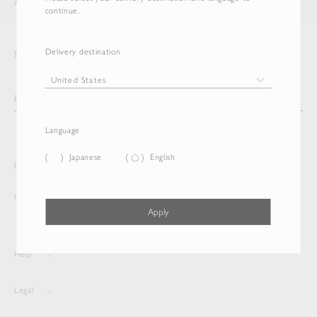
AURALEE
ITEM
continue.
Delivery destination
Newsletter
Language
Japanese
English
Delivery destination and Language
United States
English
Apply
Help
Legal