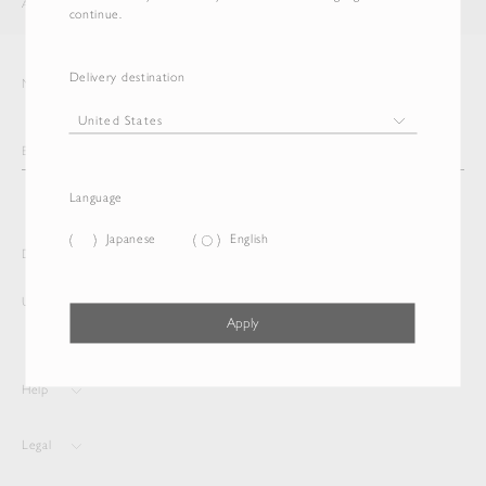
AURALEE
ITEM
continue.
Delivery destination
Newsletter
Language
Japanese
English
Delivery destination and Language
United States
Japanese
Apply
Help
Legal