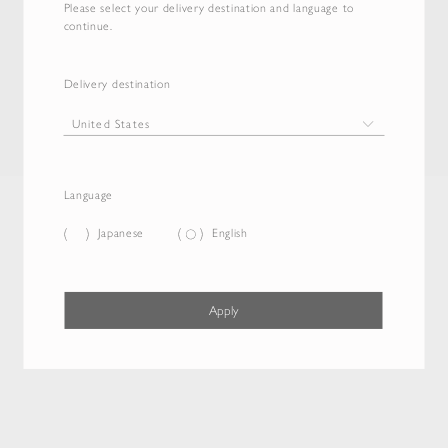
Please select your delivery destination and language to
continue.
Delivery destination
Language
Japanese
English
Apply