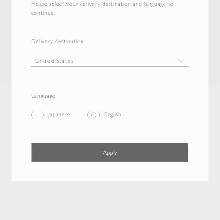
Please select your delivery destination and language to
continue.
Delivery destination
Language
Japanese
English
Apply