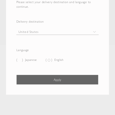
Please select your delivery destination and language to
continue.
Delivery destination
Language
Japanese
English
Apply