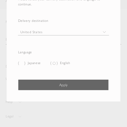
AURALEE
ITEM
continue.
Delivery destination
Newsletter
Language
Japanese
English
Delivery destination and Language
United States
English
Apply
Help
Legal