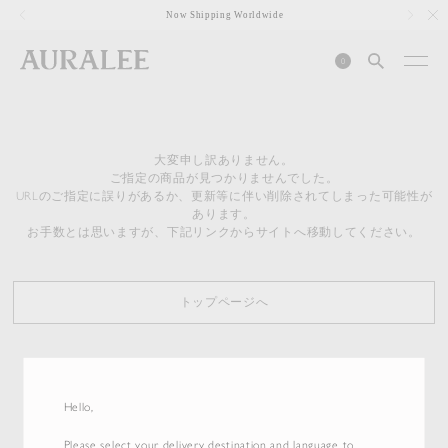
1
Now Shipping Worldwide
0
大変申し訳ありません。
ご指定の商品が見つかりませんでした。
URLのご指定に誤りがあるか、更新等に伴い削除されてしまった可能性が
あります。
お手数とは思いますが、下記リンクからサイトへ移動してください。
トップページへ
Hello,
Please select your delivery destination and language to