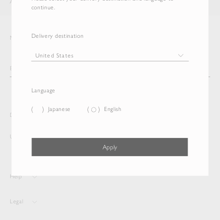
AURALEE
ITEM
continue.
Delivery destination
Newsletter
Language
Japanese
English
Delivery destination and Language
United States
English
Apply
Help
Legal