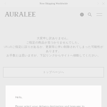
1
Now Shipping Worldwide
0
大変申し訳ありません。
ご指定の商品が見つかりませんでした。
URLのご指定に誤りがあるか、更新等に伴い削除されてしまった可能性が
あります。
お手数とは思いますが、下記リンクからサイトへ移動してください。
トップページへ
Hello,
Please select your delivery destination and language to