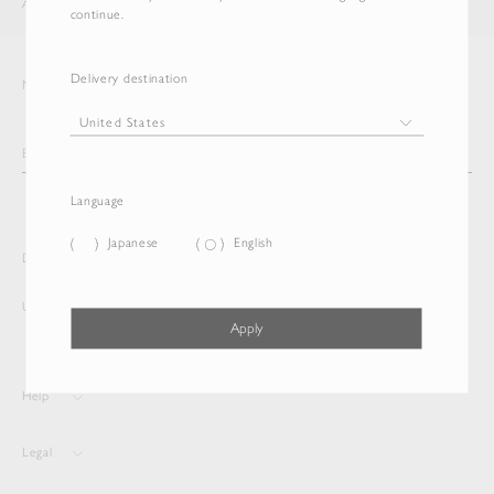
AURALEE
ITEM
continue.
Delivery destination
Newsletter
Language
Japanese
English
Delivery destination and Language
United States
Japanese
Apply
Help
Legal