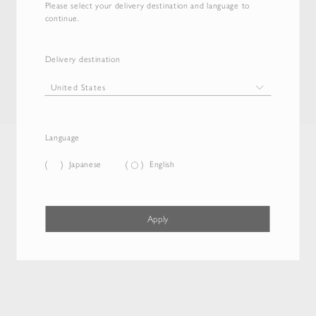
Please select your delivery destination and language to
continue.
Delivery destination
Language
Japanese
English
Apply