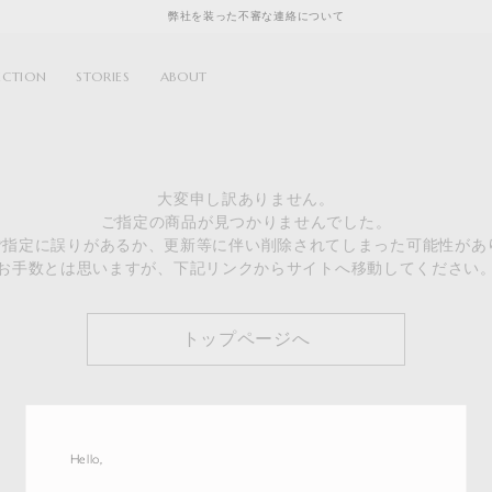
弊社を装った不審な連絡について
ECTION
STORIES
ABOUT
大変申し訳ありません。
ご指定の商品が見つかりませんでした。
のご指定に誤りがあるか、更新等に伴い削除されてしまった可能性があ
お手数とは思いますが、下記リンクからサイトへ移動してください
トップページへ
Hello,