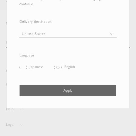
AURALEE
ITEM
continue.
Delivery destination
Newsletter
Language
Japanese
English
Delivery destination and Language
United States
Japanese
Apply
Help
Legal