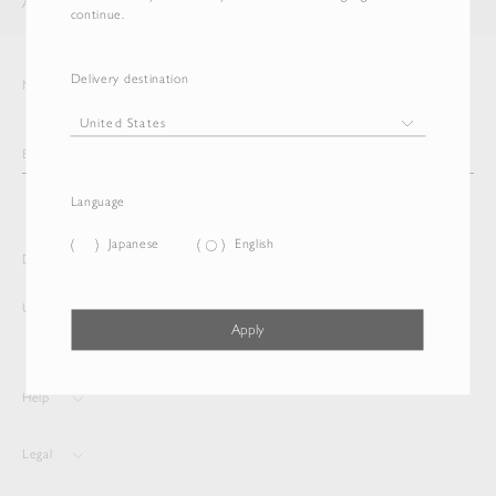
AURALEE
ITEM
continue.
Delivery destination
Newsletter
Language
Japanese
English
Delivery destination and Language
United States
Japanese
Apply
Help
Legal