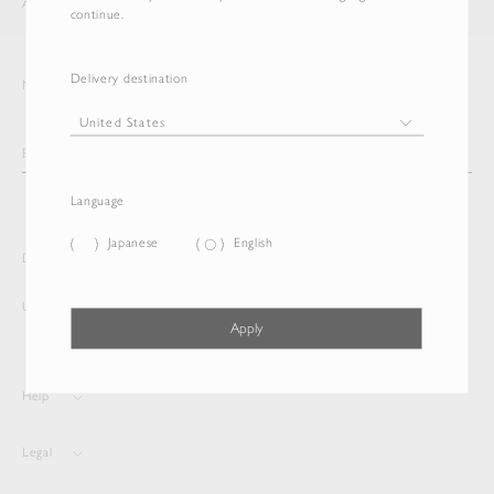
AURALEE
ITEM
continue.
Delivery destination
Newsletter
Language
Japanese
English
Delivery destination and Language
United States
Japanese
Apply
Help
Legal