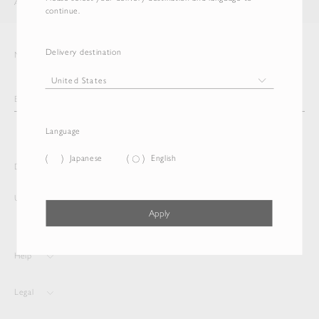
AURALEE
ITEM
continue.
Delivery destination
Newsletter
Language
Japanese
English
Delivery destination and Language
United States
English
Apply
Help
Legal