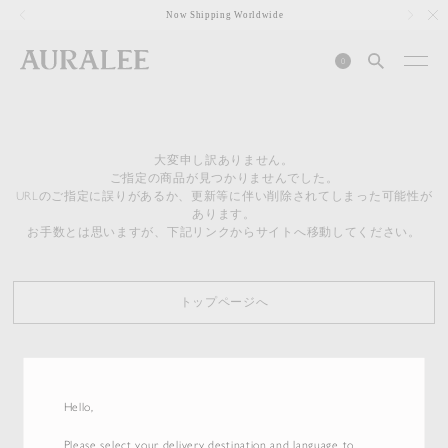
1
Now Shipping Worldwide
0
大変申し訳ありません。
ご指定の商品が見つかりませんでした。
URLのご指定に誤りがあるか、更新等に伴い削除されてしまった可能性が
あります。
お手数とは思いますが、下記リンクからサイトへ移動してください。
トップページへ
Hello,
Please select your delivery destination and language to