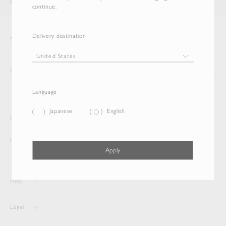
AURALEE
ITEM
continue.
Delivery destination
Newsletter
Language
Japanese
English
Delivery destination and Language
United States
Japanese
Apply
Help
Legal